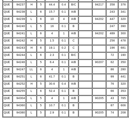
QUE
94237
H
5
44.4
0.4
B/C
94217
358
376
QUE
94238
L
6
15.7
0.1
A/B
243
341
QUE
94239
L
6
10
4
A/B
94202
447
320
QUE
94240
L
5
16
0.1
B
247
390
QUE
94241
L
6
4
1
A/B
94202
489
300
QUE
94242
H
5
1.5
0.1
C
256
478
QUE
94243
H
6
19.1
0.2
C
196
681
QUE
94244
L
6
2.3
0.1
B/C
72
190
QUE
94246
L
5
6.4
0.1
A/B
90207
62
350
QUE
94247
LL
6
4
1
A/B
86
280
QUE
94251
L
6
41.7
0.1
B
99
441
QUE
94252
H
5
30.6
0.4
A/B
76
320
QUE
94255
L
6
52.4
0.1
B
66
353
QUE
94304
L
5
4
1
A/B
90205
43
765
QUE
94360
L
5
10.7
0.1
B
87
606
QUE
94380
L
5
2.9
0.1
B
90205
74
208