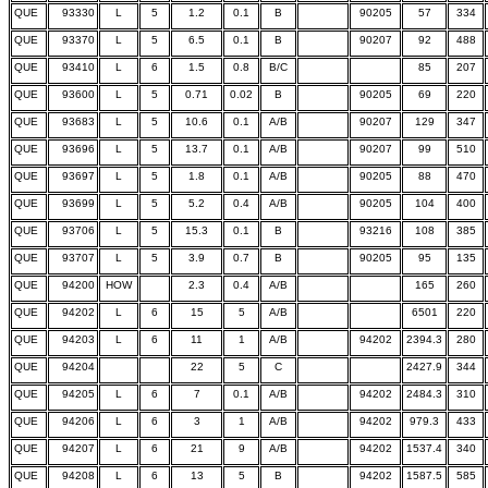
QUE
93330
L
5
1.2
0.1
B
90205
57
334
QUE
93370
L
5
6.5
0.1
B
90207
92
488
QUE
93410
L
6
1.5
0.8
B/C
85
207
QUE
93600
L
5
0.71
0.02
B
90205
69
220
QUE
93683
L
5
10.6
0.1
A/B
90207
129
347
QUE
93696
L
5
13.7
0.1
A/B
90207
99
510
QUE
93697
L
5
1.8
0.1
A/B
90205
88
470
QUE
93699
L
5
5.2
0.4
A/B
90205
104
400
QUE
93706
L
5
15.3
0.1
B
93216
108
385
QUE
93707
L
5
3.9
0.7
B
90205
95
135
QUE
94200
HOW
2.3
0.4
A/B
165
260
QUE
94202
L
6
15
5
A/B
6501
220
QUE
94203
L
6
11
1
A/B
94202
2394.3
280
QUE
94204
22
5
C
2427.9
344
QUE
94205
L
6
7
0.1
A/B
94202
2484.3
310
QUE
94206
L
6
3
1
A/B
94202
979.3
433
QUE
94207
L
6
21
9
A/B
94202
1537.4
340
QUE
94208
L
6
13
5
B
94202
1587.5
585