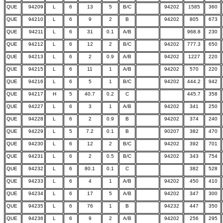
QUE
94209
L
6
13
5
B/C
94202
1585
360
QUE
94210
L
6
9
2
B
94202
805
673
QUE
94211
L
6
31
0.1
A/B
968.8
230
QUE
94212
L
6
12
2
B/C
94202
777.3
650
QUE
94213
L
6
2
0.9
A/B
94202
1227
220
QUE
94215
L
6
11
1
A/B
94202
570
220
QUE
94216
L
6
5
1
B/C
94202
444.2
942
QUE
94217
H
5
40.7
0.2
C
445.7
358
QUE
94227
L
6
3
1
A/B
94202
341
250
QUE
94228
L
6
2
0.9
B
94202
374
240
QUE
94229
L
5
7.2
0.1
B
90207
382
470
QUE
94230
L
6
12
2
B/C
94202
392
701
QUE
94231
L
6
2
0.5
B/C
94202
343
754
QUE
94232
L
6
80.1
0.1
C
382
528
QUE
94233
L
6
4
1
A/B
94202
450
410
QUE
94234
L
6
17
5
A/B
94202
347
300
QUE
94235
L
6
76
1
B
94232
447
350
QUE
94236
L
6
9
2
A/B
94202
256
295