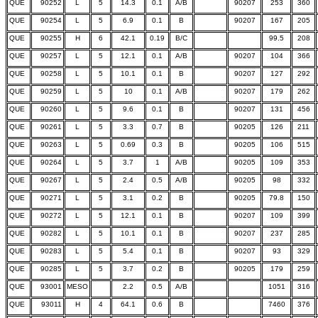
QUE
90252
L
5
14.3
0.1
A/B
90207
253
360
QUE
90254
L
5
6.9
0.1
B
90207
167
205
QUE
90255
H
6
42.1
0.19
B/C
99.5
208
QUE
90257
L
5
12.1
0.1
A/B
90207
104
366
QUE
90258
L
5
10.1
0.1
B
90207
127
292
QUE
90259
L
5
10
0.1
A/B
90207
179
262
QUE
90260
L
5
9.6
0.1
B
90207
131
456
QUE
90261
L
5
3.3
0.7
B
90205
126
211
QUE
90263
L
5
0.69
0.3
B
90205
106
515
QUE
90264
L
5
3.7
1
A/B
90205
109
353
QUE
90267
L
5
2.4
0.5
A/B
90205
98
332
QUE
90271
L
5
3.1
0.2
B
90205
79.8
150
QUE
90272
L
5
12.1
0.1
B
90207
109
399
QUE
90282
L
5
10.1
0.1
B
90207
237
285
QUE
90283
L
5
5.4
0.1
B
90207
93
329
QUE
90285
L
5
3.7
0.2
B
90205
179
259
QUE
93001
MESO
2.2
0.5
A/B
1051
316
QUE
93011
H
4
64.1
0.6
B
7460
376