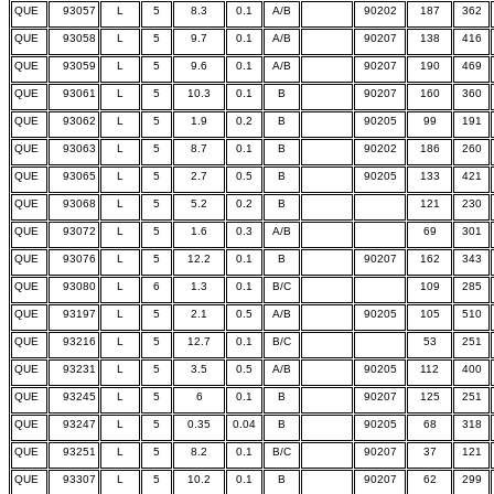
QUE
93057
L
5
8.3
0.1
A/B
90202
187
362
QUE
93058
L
5
9.7
0.1
A/B
90207
138
416
QUE
93059
L
5
9.6
0.1
A/B
90207
190
469
QUE
93061
L
5
10.3
0.1
B
90207
160
360
QUE
93062
L
5
1.9
0.2
B
90205
99
191
QUE
93063
L
5
8.7
0.1
B
90202
186
260
QUE
93065
L
5
2.7
0.5
B
90205
133
421
QUE
93068
L
5
5.2
0.2
B
121
230
QUE
93072
L
5
1.6
0.3
A/B
69
301
QUE
93076
L
5
12.2
0.1
B
90207
162
343
QUE
93080
L
6
1.3
0.1
B/C
109
285
QUE
93197
L
5
2.1
0.5
A/B
90205
105
510
QUE
93216
L
5
12.7
0.1
B/C
53
251
QUE
93231
L
5
3.5
0.5
A/B
90205
112
400
QUE
93245
L
5
6
0.1
B
90207
125
251
QUE
93247
L
5
0.35
0.04
B
90205
68
318
QUE
93251
L
5
8.2
0.1
B/C
90207
37
121
QUE
93307
L
5
10.2
0.1
B
90207
62
299