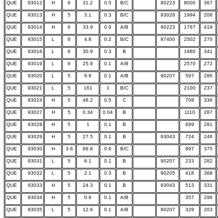
QUE
93012
H
6
31.2
0.5
B/C
90223
8000
367
QUE
93013
H
5
3.1
0.3
B/C
93028
1994
206
QUE
93014
H
6
33.9
0.9
A/B
90223
1767
419
QUE
93015
L
6
4.8
0.2
B/C
87400
2502
270
QUE
93016
L
6
30.9
0.3
B
1980
341
QUE
93019
L
6
25.9
0.1
A/B
2570
272
QUE
93020
L
5
9.9
0.1
A/B
90207
597
286
QUE
93021
L
5
161
1
B/C
2100
237
QUE
93024
H
5
48.2
0.5
C
708
336
QUE
93027
H
5
0.34
0.04
B
1110
287
QUE
93028
H
5
1
0.1
B
699
281
QUE
93029
H
5
27.5
0.1
B
93043
724
246
QUE
93030
H
3.6
66.8
0.6
B/C
897
375
QUE
93031
L
5
8.1
0.1
B
90207
233
282
QUE
93032
L
5
2.1
0.3
B
90205
418
368
QUE
93033
H
5
24.3
0.1
B
93043
513
331
QUE
93034
H
5
0.9
0.1
A/B
357
296
QUE
93035
L
5
12.6
0.1
A/B
90207
329
203