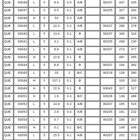
QUE
93036
L
5
9.9
0.5
A/B
90207
447
165
QUE
93037
L
5
0.5
0.1
A/B
90205
327
292
QUE
93038
H
5
53
0.3
A/B
286
276
QUE
93039
L
5
10.3
0.2
A/B
90207
286
378
QUE
93040
L
5
13.4
0.1
B
90207
346
324
QUE
93041
L
5
3.1
0.1
A/B
90205
268
230
QUE
93042
L
5
8.8
0.1
A/B
90207
274
377
QUE
93043
H
5
22.8
0.1
B
497
285
QUE
93044
L
5
8.8
0.1
B
90207
164
382
QUE
93045
L
5
33
2
B/C
90218
128
390
QUE
93046
H
5
107.1
0.1
B
163
330
QUE
93049
H
5
22.9
0.1
B
93043
317
317
QUE
93051
H
5
1.9
0.3
B/C
93028
139
488
QUE
93052
L
5
14.8
0.2
A/B
90207
165
516
QUE
93053
L
5
2.8
0.4
A/B
90205
161
232
QUE
93054
L
5
0.7
0.1
A/B
90205
184
357
QUE
93055
H
5
5.1
0.1
B/C
149
446
QUE
93056
L
5
15.5
0.1
A/B
90207
202
573