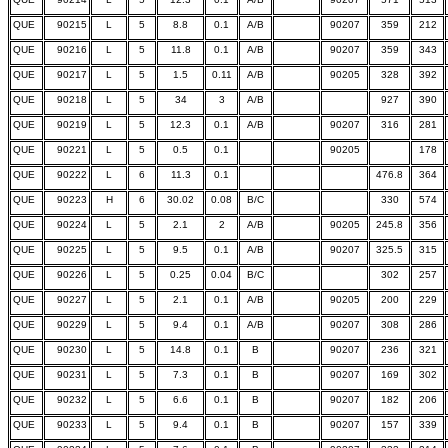
QUE
90215
L
5
8.8
0.1
A/B
90207
359
212
QUE
90216
L
5
11.8
0.1
A/B
90207
359
343
QUE
90217
L
5
1.5
0.11
A/B
90205
328
392
QUE
90218
L
5
34
3
A/B
927
390
QUE
90219
L
5
12.3
0.1
A/B
90207
316
281
QUE
90221
L
5
0.5
0.1
90205
178
QUE
90222
L
6
11.3
0.1
476.8
364
QUE
90223
H
6
30.02
0.08
B/C
330
574
QUE
90224
L
5
2.1
2
A/B
90205
245.8
356
QUE
90225
L
5
9.5
0.1
A/B
90207
325.5
315
QUE
90226
L
5
0.25
0.04
B/C
302
257
QUE
90227
L
5
2.1
0.1
A/B
90205
200
229
QUE
90229
L
5
9.4
0.1
A/B
90207
308
286
QUE
90230
L
5
14.8
0.1
B
90207
236
321
QUE
90231
L
5
7.3
0.1
B
90207
169
302
QUE
90232
L
5
6.6
0.1
B
90207
182
206
QUE
90233
L
5
9.4
0.1
B
90207
157
339