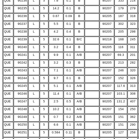
QUE
90234
L
5
7.6
0.1
B
90207
333
214
QUE
90235
L
5
14.2
0.1
B
90207
179
279
QUE
90236
L
5
0.67
0.09
B
90205
187
318
QUE
90237
L
5
5.5
0.1
B
90207
302
323
QUE
90238
L
5
4.2
0.4
B
90205
205
298
QUE
90239
L
5
32.6
0.1
B/C
90218
168
245
QUE
90240
L
5
3.2
0.4
B
90205
116
311
QUE
90241
L
5
9.9
0.1
A/B
90207
69.3
201
QUE
90242
L
5
3.2
0.3
B
90205
213
282
QUE
90243
L
5
7.1
0.1
A/B
90207
246
320
QUE
90244
L
5
9.7
0.1
B
90207
152
326
QUE
90245
L
5
5.1
0.1
A/B
90207
117.6
313
QUE
90246
L
5
11.4
0.1
A/B
90207
103.1
308
QUE
90247
L
5
2.5
0.5
A/B
90205
131.2
407
QUE
90248
L
5
10.2
0.1
A/B
90207
154
250
QUE
90249
L
5
0.7
0.2
A/B
90205
151
362
QUE
90250
L
5
6.6
0.1
A/B
90207
151
290
QUE
90251
L
5
0.584
0.11
B
90205
127
258