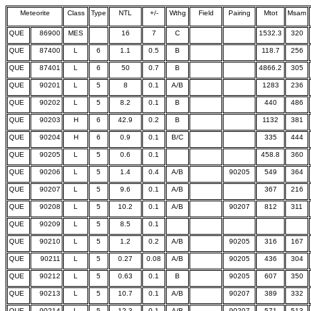
Meteorite
Class
Type
NTL
+/-
Wthg
Field
Pairing
Mtot
Msam
QUE
86900
MES
16
7
C
1532.3
320
QUE
87400
L
6
1.1
0.5
B
118.7
256
QUE
87401
L
6
50
0.7
B
4866.2
305
QUE
90201
L
5
8
0.1
A/B
1283
236
QUE
90202
L
5
8.2
0.1
B
440
486
QUE
90203
H
6
42.9
0.2
B
1132
381
QUE
90204
H
6
0.9
0.1
B/C
335
444
QUE
90205
L
5
0.6
0.1
458.8
360
QUE
90206
L
5
1.4
0.4
A/B
90205
549
364
QUE
90207
L
5
9.6
0.1
A/B
367
216
QUE
90208
L
5
10.2
0.1
A/B
90207
812
311
QUE
90209
L
5
8.5
0.1
QUE
90210
L
5
1.2
0.2
A/B
90205
316
167
QUE
90211
L
5
0.27
0.08
A/B
90205
436
304
QUE
90212
L
5
0.63
0.1
B
90205
607
350
QUE
90213
L
5
10.7
0.1
A/B
90207
389
332
QUE
90214
L
5
12.3
0.1
A/B
90207
571
513